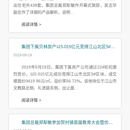
出住宅共438套。集团总裁郑犁敏作开幕式致辞，吴志华
副总作了详细的产品解析，说明...
阅读详情 >
集团下属贝林房产以5.015亿元竞得江山北区5#区块开发权
2019-09-19
2019年9月19日，集团下属房产公司通过224轮的激
烈竞价，以5.015亿元成功竞得江山市北区5#区块，成交
楼面价9419.96元/㎡，溢价率56.72%。该地块位于江山市
文教路北侧、礼贤路东侧，出让面...
阅读详情 >
集团总裁郑犁敏参加贺村镇首届教育大会暨优秀教师表彰会