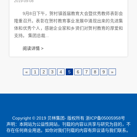
2019-09-08
9月8日下午，贺村镇首届教育大会暨优秀教师表彰会
隆重召开。表彰在贺村教育事业发展中涌现出来的先进集
体和优秀个人，感谢企业家和乡贤们对贺村教育的厚爱和
支持。 集团总裁...
阅读详情 >
«
1
2
3
4
5
6
7
8
9
»
Copyright © 2019
贝林集团- 版权所
有
浙ICP备05005958号
声明：本网站为公益性网站，刊载的内容以共享与研究为目的，不
存在任何商业用途。如你对我们刊载的内容有异议请与我们联系。